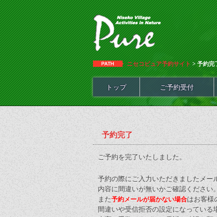
ニセコピュア予約サイト
> 予約完
トップ
ご予約受付
予約完了
ご予約を完了いたしました。
予約の際にご入力いただきましたメー
内容に間違いが無いかご確認ください
また
予約メールが届かない場合
はお客様
間違いや受信拒否の設定になっている