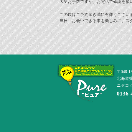
大変お手数ですが、お電話で確認を願
この度はご予約頂き誠に有難うござい
当日、お会いできる事を楽しみに、ス
〒048-1
北海道
ニセコビ
0136-