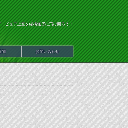
て、ピュア上空を縦横無尽に飛び回ろう！
質問
お問い合わせ